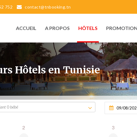
52 752
contact@tnbooking.tn
ACCUEIL
A PROPOS
HÔTELS
PROMOTION
urs Hôtels en Tunisie
fant
0
bébé
2
3