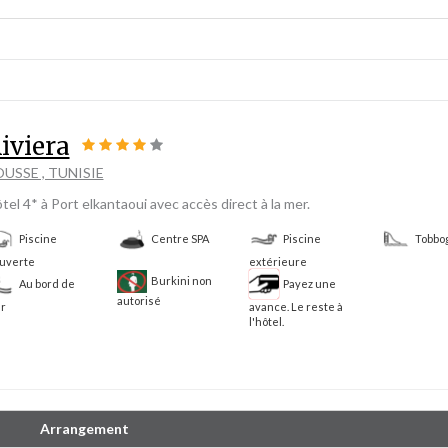
iviera
USSE , TUNISIE
tel 4* à Port elkantaoui avec accès direct à la mer.
Piscine
Centre SPA
Piscine
Tobbo
uverte
extérieure
Burkini non
Au bord de
Payez une
autorisé
r
avance. Le reste à
l'hôtel.
Arrangement