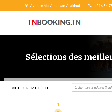
Avenue Abi Alhassan Allakhmi
+216 54 7
Sélections des meille
1
chambre
,
2
adultes
0
en
1