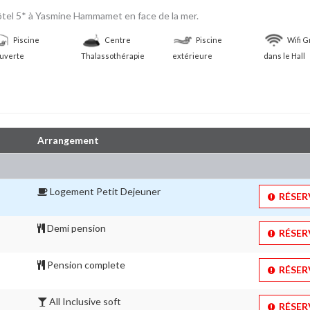
tel 5* à Yasmine Hammamet en face de la mer.
Piscine
Centre
Piscine
Wifi G
uverte
Thalassothérapie
extérieure
dans le Hall
Arrangement
Logement Petit Dejeuner 
RÉSERV
Demi pension 
RÉSERV
Pension complete 
RÉSERV
All Inclusive soft 
RÉSERV