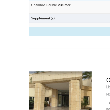
Chambre Double Vue mer
Supplément(s) :
H
Hô
pou