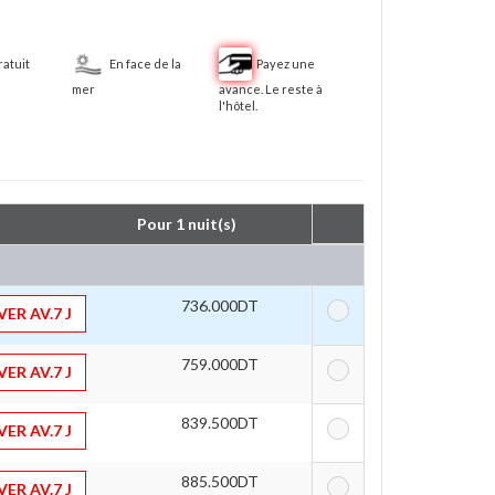
ratuit
En face de la
Payez une
mer
avance. Le reste à
l'hôtel.
Pour 1 nuit(s) 
736.000DT
ER AV.7 J
759.000DT
ER AV.7 J
839.500DT
ER AV.7 J
885.500DT
ER AV.7 J