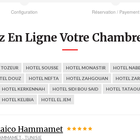
Configuration
Réservation / Payement
z En Ligne Votre Chambre
 TOZEUR
HOTEL SOUSSE
HOTEL MONASTIR
HOTEL NAB
TEL DOUZ
HOTEL NEFTA
HOTEL ZAHGOUAN
HOTEL ZAR
HOTEL KERKENNAH
HOTEL SIDI BOU SAID
HOTEL TATAOU
HOTEL KELIBIA
HOTEL EL JEM
aico Hammamet
AMMAMET , TUNISIE