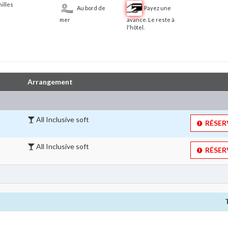
illes
Au bord de
Payez une
mer
avance. Le reste à
l'hôtel.
Arrangement
All Inclusive soft 
RÉSERV
All Inclusive soft 
RÉSERV