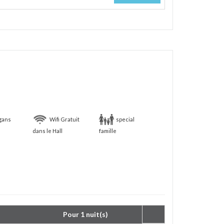
gans
Wifi Gratuit
special
dans le Hall
famille
Pour 1 nuit(s) 