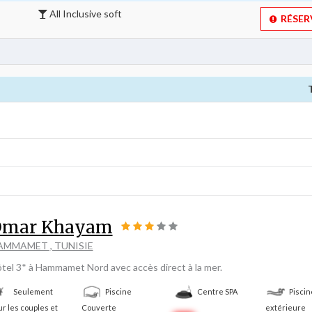
All Inclusive soft 
RÉSERV
Omar Khayam
AMMAMET , TUNISIE
tel 3* à Hammamet Nord avec accès direct à la mer.
Seulement
Piscine
Centre SPA
Piscin
r les couples et
Couverte
extérieure