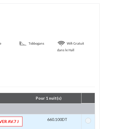
e
Tobbogans
Wifi Gratuit
dans le Hall
Pour 1 nuit(s) 
660.100DT
ER AV.7 J