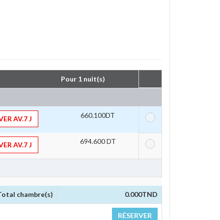
Pour 1 nuit(s) 
660.100DT
ER AV.7 J
694.600 DT 
ER AV.7 J
Total chambre(s)
0.000
TND
RÉSERVER 