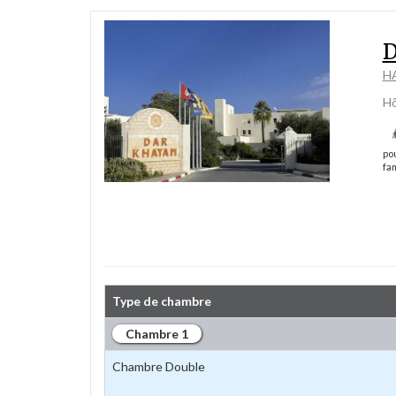
D
H
Hô
pou
fam
Type de chambre
Chambre 1
Chambre Double