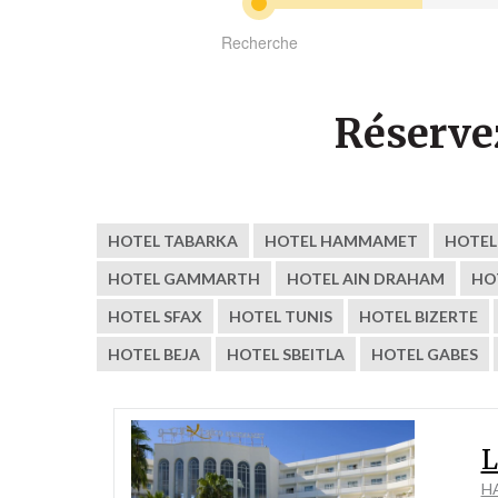
Recherche
Réserve
HOTEL TABARKA
HOTEL HAMMAMET
HOTEL
HOTEL GAMMARTH
HOTEL AIN DRAHAM
HO
HOTEL SFAX
HOTEL TUNIS
HOTEL BIZERTE
HOTEL BEJA
HOTEL SBEITLA
HOTEL GABES
L
H