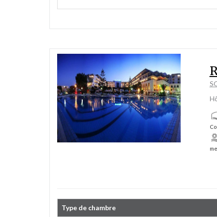
R
SO
Hô
Co
me
Type de chambre