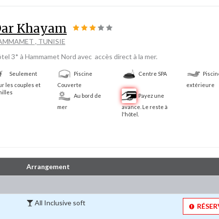
ar Khayam
AMMAMET , TUNISIE
tel 3* à Hammamet Nord avec accès direct à la mer.
Seulement
Piscine
Centre SPA
Piscin
r les couples et
Couverte
extérieure
illes
Au bord de
Payez une
mer
avance. Le reste à
l'hôtel.
Arrangement
All Inclusive soft 
RÉSERV