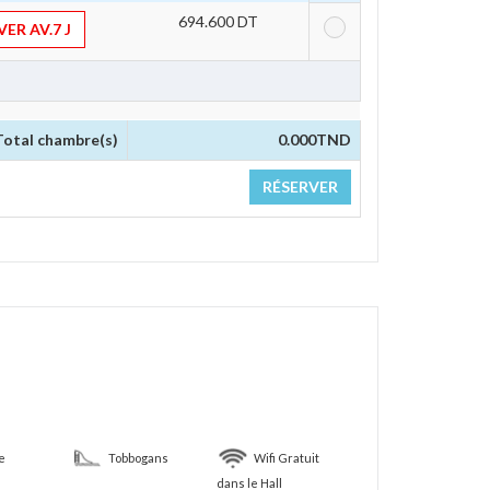
694.600 DT 
ER AV.7 J
Total chambre(s)
0.000
TND
RÉSERVER 
e
Tobbogans
Wifi Gratuit
dans le Hall