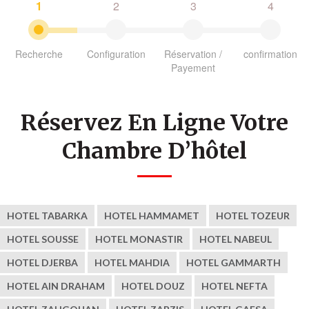
1
2
3
4
Recherche
Configuration
Réservation /
confirmation
Payement
Réservez En Ligne Votre
Chambre D’hôtel
HOTEL TABARKA
HOTEL HAMMAMET
HOTEL TOZEUR
HOTEL SOUSSE
HOTEL MONASTIR
HOTEL NABEUL
HOTEL DJERBA
HOTEL MAHDIA
HOTEL GAMMARTH
HOTEL AIN DRAHAM
HOTEL DOUZ
HOTEL NEFTA