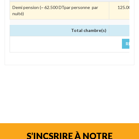
Demi pension (~ 62.500 DTpar personne par 
125.000 
nuité)
Total chambre(s)
0.00
RÉSER
S’INCSRIRE À NOTRE