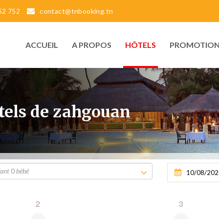
52 752
contact@tnbooking.tn
ACCUEIL
A PROPOS
HÔTELS
PROMOTION
ôtels de zahgouan
fant
0
bébé
2
3