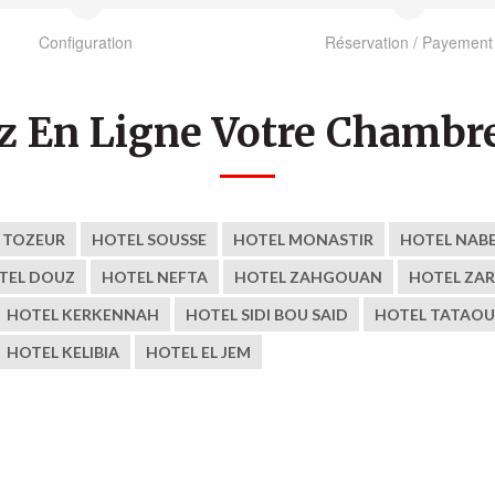
Configuration
Réservation / Payement
z En Ligne Votre Chambre
 TOZEUR
HOTEL SOUSSE
HOTEL MONASTIR
HOTEL NAB
TEL DOUZ
HOTEL NEFTA
HOTEL ZAHGOUAN
HOTEL ZAR
HOTEL KERKENNAH
HOTEL SIDI BOU SAID
HOTEL TATAOU
HOTEL KELIBIA
HOTEL EL JEM