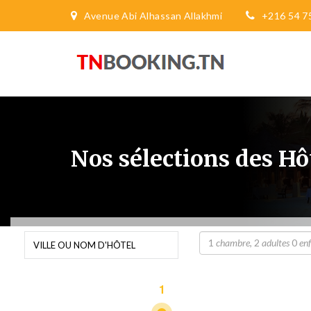
Avenue Abi Alhassan Allakhmi
+216 54 7
Nos sélections des H
1
chambre
,
2
adultes
0
en
1