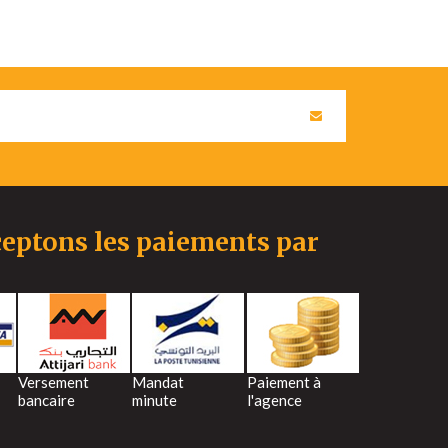
eptons les paiements par
Versement
Mandat
Paiement à
bancaire
minute
l'agence