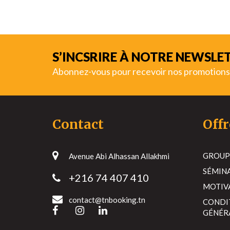
S’INCSRIRE À NOTRE NEWSLE
Abonnez-vous pour recevoir nos promotions
Contact
Offr
GROUP
Avenue Abi Alhassan Allakhmi
SÉMIN
+216 74 407 410
MOTIV
contact@tnbooking.tn
CONDI
GÉNÉR