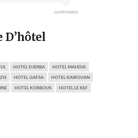
confirmation
 D’hôtel
EUL
HOTEL DJERBA
HOTEL MAHDIA
ZIS
HOTEL GAFSA
HOTEL KAIROUAN
INE
HOTEL KORBOUS
HOTEL LE KEF