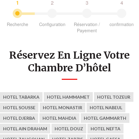
1
2
3
4
Recherche
Configuration
Réservation /
confirmation
Payement
Réservez En Ligne Votre
Chambre D’hôtel
HOTEL TABARKA
HOTEL HAMMAMET
HOTEL TOZEUR
HOTEL SOUSSE
HOTEL MONASTIR
HOTEL NABEUL
HOTEL DJERBA
HOTEL MAHDIA
HOTEL GAMMARTH
HOTEL AIN DRAHAM
HOTEL DOUZ
HOTEL NEFTA